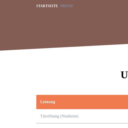
STARTSEITE
PREISE
U
Leistung
Türoffnung (Notdienst)