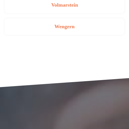
Volmarstein
Wengern